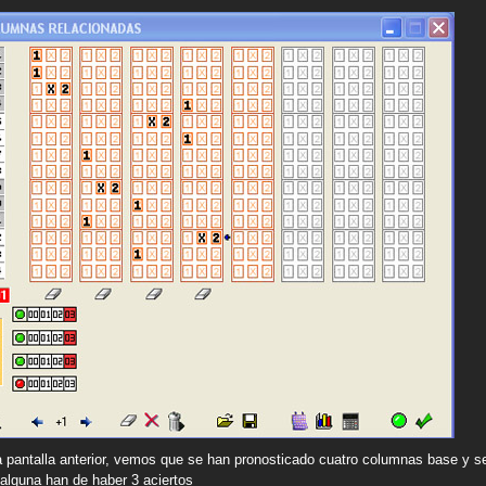
a pantalla anterior, vemos que se han pronosticado cuatro columnas base y s
 alguna han de haber 3 aciertos