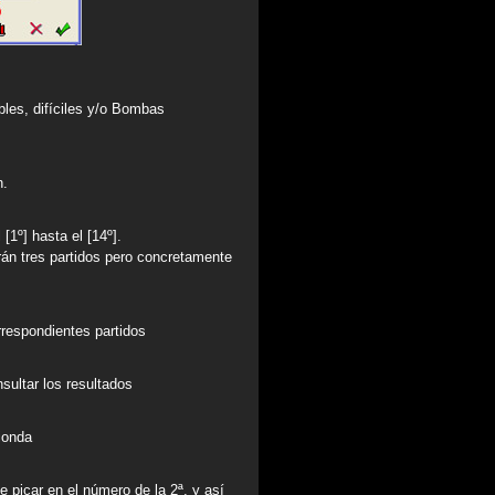
bles, difíciles y/o Bombas
n.
1º] hasta el [14º].
rán tres partidos pero concretamente
rrespondientes partidos
sultar los resultados
cionda
picar en el número de la 2ª, y así