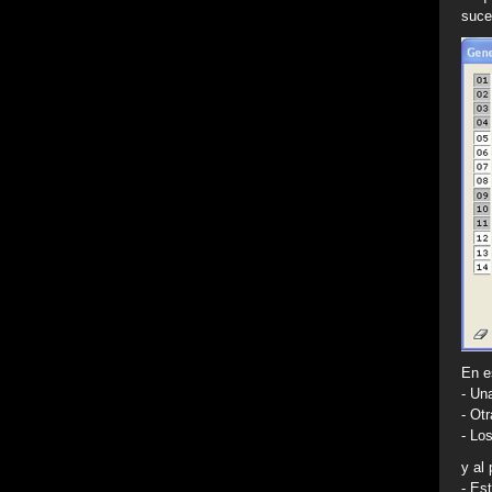
suce
En e
- Un
- Ot
- Lo
y al
- Es