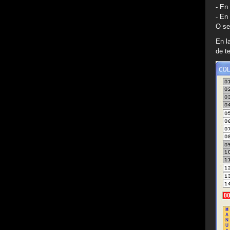
- En
- En
O se
En l
de t