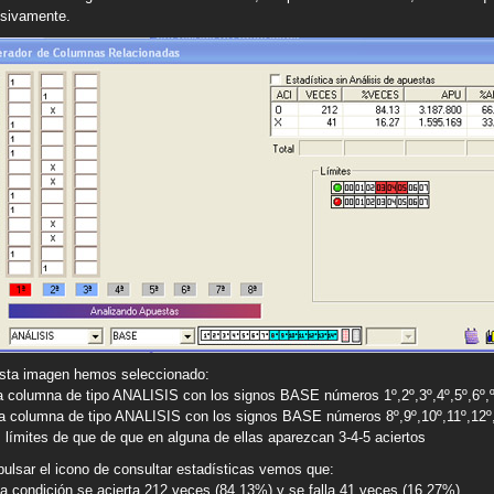
sivamente.
sta imagen hemos seleccionado:
a columna de tipo ANALISIS con los signos BASE números 1º,2º,3º,4º,5º,6º,
ra columna de tipo ANALISIS con los signos BASE números 8º,9º,10º,11º,12º
s límites de que de que en alguna de ellas aparezcan 3-4-5 aciertos
 pulsar el icono de consultar estadísticas vemos que:
ta condición se acierta 212 veces (84,13%) y se falla 41 veces (16,27%)