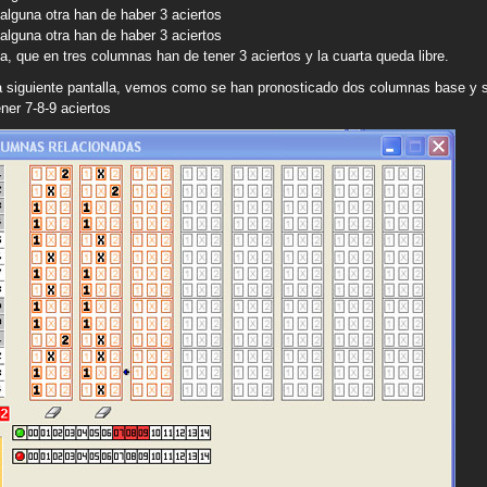
 alguna otra han de haber 3 aciertos
 alguna otra han de haber 3 aciertos
a, que en tres columnas han de tener 3 aciertos y la cuarta queda libre.
a siguiente pantalla, vemos como se han pronosticado dos columnas base y s
ener 7-8-9 aciertos