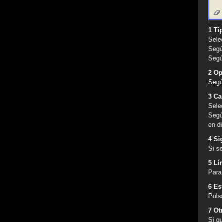
1 Ti
Sele
Segú
Segú
2 Op
Segú
3 Ca
Sele
Segú
en d
4 Si
Si s
5 Lí
Para
6 Es
Puls
7 Ot
Si q