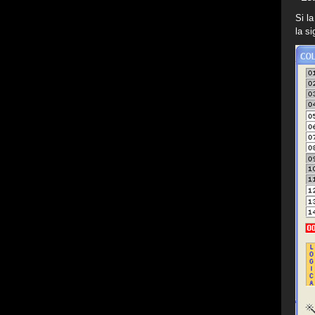
Si l
la s