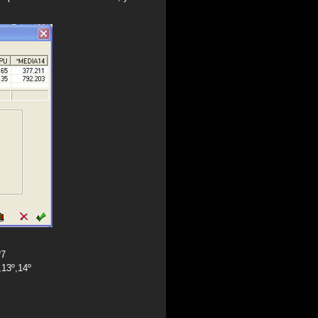
º7
,13º,14º