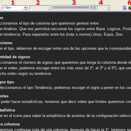
po
ccionamos el tipo de columna que queremos generar entre:
n Análisis. Que nos permitirá seccionar los signos entre Base, Lógicos, Posi
n tendencia. Para separarlos entre los (más o menos) Unos, Equis, Dos.
ciones
n el tipo, debemos de escoger entre una de las opciones que le corresponda
ntidad de signos
ccionamos el número de signos que queremos que tenga la columna desde el [
n el orden, podemos escoger entre los más unos (el 1º, el 3º y el 5º), que se
icho orden según su tendencia
gno tipo
eleccionamos el tipo Tendencia, podremos escoger el signo a poner en los co
mites
 poder hacer estadísticas, tenemos que decir sobre que límites queremos con
tadística
ar en el icono para saber la estadística de aciertos de la configuración selec
ra columna
ueremos configurar más de una columna, después de hacer la 1ª, tenemos que 