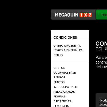
CONDICIONES
OPERATIVA GENERAL
COLU
LÓGICAS Y MANUALES
DEBUG
Para e
contin
del tu
GRUPOS
COLUMNAS BASE
RANGOS
PUNTOS
INTERRUPCIONES
RELACIONADAS
FIGURAS
Pode
DIFERENCIAS
ellas
SECUENCIAS