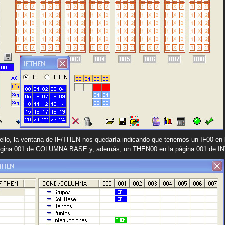
ello, la ventana de IF/THEN nos quedaría indicando que tenemos un IF00 en
ágina 001 de COLUMNA BASE y, además, un THEN00 en la página 001 de