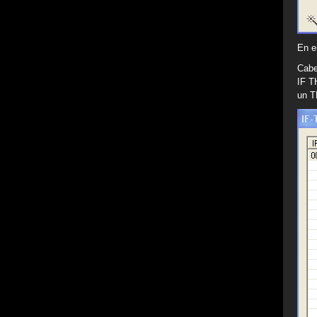
En e
Cabe
IF T
un T