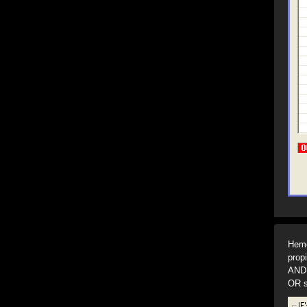
Hemo
prop
AND 
OR s