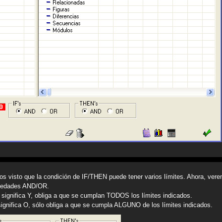
s visto que la condición de IF/THEN puede tener varios límites. Ahora, ver
iedades AND/OR.
significa Y, obliga a que se cumplan TODOS los límites indicados.
ignifica O, sólo obliga a que se cumpla ALGUNO de los límites indicados.