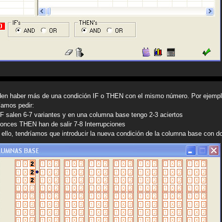
en haber más de una condición IF o THEN con el mismo número. Por ejemplo
íamos pedir:
 IF salen 6-7 variantes y en una columna base tengo 2-3 aciertos
tonces THEN han de salir 7-8 Interrupciones
 ello, tendríamos que introducir la nueva condición de la columna base con d