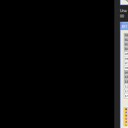
Una 
00