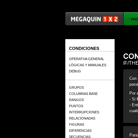
CONDICIONES
OPERATIVA GENERAL
IF/TH
LÓGICAS Y MANUALES
DEBUG
Con 
pasar
GRUPOS
Por 
COLUMNAS BASE
- Si
RANGOS
- En
PUNTOS
cual
INTERRUPCIONES
RELACIONADAS
FIGURAS
DIFERENCIAS
Para
SECUENCIAS