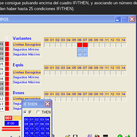
 se consigue pulsando encima del cuadro IF/THEN, y asociando un número del
den haber hasta 25 condiciones IF/THEN).