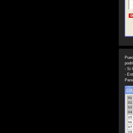
Pued
podr
- Si
- En
Para