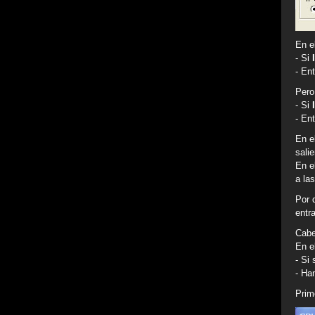
En e
- Si
- En
Pero
- Si
- En
En e
sali
En e
a las
Por 
entr
Cabe
En e
- Si
- Ha
Prim