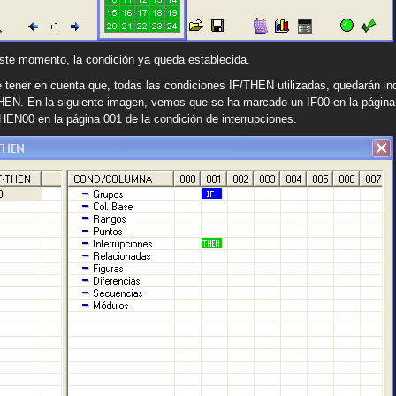
ste momento, la condición ya queda establecida.
 tener en cuenta que, todas las condiciones IF/THEN utilizadas, quedarán in
HEN. En la siguiente imagen, vemos que se ha marcado un IF00 en la págin
HEN00 en la página 001 de la condición de interrupciones.