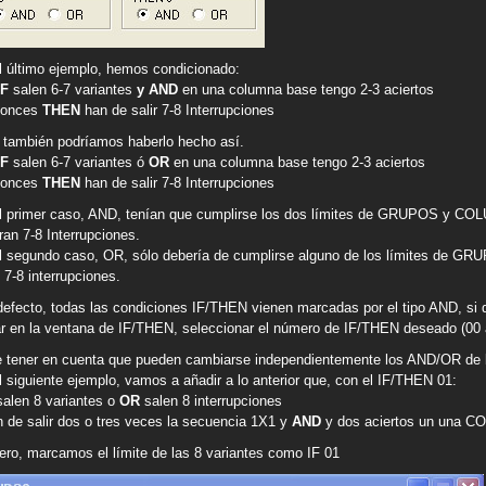
l último ejemplo, hemos condicionado:
IF
salen 6-7 variantes
y AND
en una columna base tengo 2-3 aciertos
tonces
THEN
han de salir 7-8 Interrupciones
 también podríamos haberlo hecho así.
IF
salen 6-7 variantes ó
OR
en una columna base tengo 2-3 aciertos
tonces
THEN
han de salir 7-8 Interrupciones
l primer caso, AND, tenían que cumplirse los dos límites de GRUPOS y C
eran 7-8 Interrupciones.
l segundo caso, OR, sólo debería de cumplirse alguno de los límites de G
 7-8 interrupciones.
defecto, todas las condiciones IF/THEN vienen marcadas por el tipo AND, si 
ar en la ventana de IF/THEN, seleccionar el número de IF/THEN deseado (00
 tener en cuenta que pueden cambiarse independientemente los AND/OR de l
l siguiente ejemplo, vamos a añadir a lo anterior que, con el IF/THEN 01:
 salen 8 variantes o
OR
salen 8 interrupciones
n de salir dos o tres veces la secuencia 1X1 y
AND
y dos aciertos un una
ero, marcamos el límite de las 8 variantes como IF 01