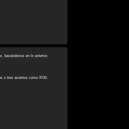
, basándonos en lo anterior,
os o tres aciertos como IF00.