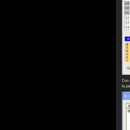
Con 
la p