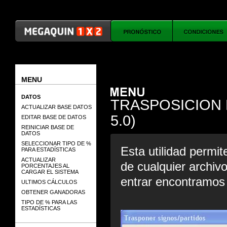
MENU
DATOS
TRASPOSICION 
ACTUALIZAR BASE DATOS
5.0)
EDITAR BASE DE DATOS
REINICIAR BASE DE
DATOS
SELECCIONAR TIPO DE %
Esta utilidad permit
PARA ESTADÍSTICAS
ACTUALIZAR
de cualquier archiv
PORCENTAJES AL
CARGAR EL SISTEMA
entrar encontramos l
ULTIMOS CÁLCULOS
OBTENER GANADORAS
TIPO DE % PARA LAS
ESTADÍSTICAS