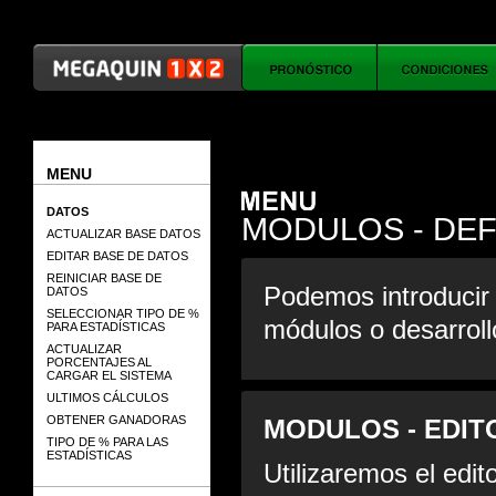
MENU
DATOS
MODULOS - DEF
ACTUALIZAR BASE DATOS
EDITAR BASE DE DATOS
REINICIAR BASE DE
Podemos introducir 
DATOS
SELECCIONAR TIPO DE %
módulos o desarroll
PARA ESTADÍSTICAS
ACTUALIZAR
PORCENTAJES AL
CARGAR EL SISTEMA
ULTIMOS CÁLCULOS
OBTENER GANADORAS
MODULOS - EDI
TIPO DE % PARA LAS
ESTADÍSTICAS
Utilizaremos el edi