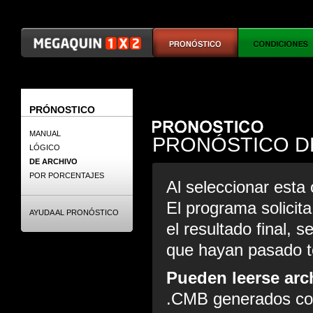
PRÓNOSTICO
MANUAL
PRONÓSTICO D
LÓGICO
DE ARCHIVO
POR PORCENTAJES
Al seleccionar esta 
El programa solicit
AYUDA AL PRONÓSTICO
el resultado final, 
que hayan pasado t
Pueden leerse arc
.CMB generados c