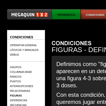
CONDICIONES
OPERATIVA GENERAL
FIGURAS - DEFI
LÓGICAS Y MANUALES
DEBUG
Definimos como "fig
GRUPOS
aparecen en un det
COLUMNAS BASE
una figura 4-3 sobre
RANGOS
PUNTOS
3 doses.
INTERRUPCIONES
RELACIONADAS
Con esta condición,
FIGURAS
queremos jugar ent
DIFERENCIAS
SECUENCIAS