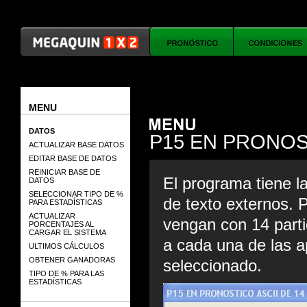
MENU
DATOS
P15 EN PRONOS
ACTUALIZAR BASE DATOS
EDITAR BASE DE DATOS
REINICIAR BASE DE
El programa tiene la
DATOS
SELECCIONAR TIPO DE %
de texto externos. 
PARA ESTADÍSTICAS
ACTUALIZAR
vengan con 14 parti
PORCENTAJES AL
CARGAR EL SISTEMA
a cada una de las a
ULTIMOS CÁLCULOS
OBTENER GANADORAS
seleccionado.
TIPO DE % PARA LAS
ESTADÍSTICAS